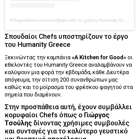
Η
δημοσίευση κοινοποιήθηκε από το χρήστη Humanity Greece (@humanitygreece)
Σπουδαίοι Chefs υποστηρίζουν το έργο
του Humanity Greece
Ξεκινώντας την καμπάνια
«A Κitchen for Good»
οι
εθελοντές του Humanity Greece αναλαμβάνουν να
καλύψουν μια φορά την εβδομάδα, κάθε Δευτέρα
απόγευμα, την σίτιση 200 συνανθρώπων μας
καθώς και το μοίρασμα του φρέσκου φαγητού στα
σημεία που διαμένουν.
Στην προσπάθεια αυτή, έχουν συμβάλλει
κορυφαίοι Chefs όπως ο
Γιώργος
Τσούλης
δίνοντας χρήσιμες συμβουλές
και συνταγές για το καλύτερο γευστικό