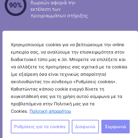
δωρεών αφορά την
εκτέλεση των
προγραμμάτων στήριξης.
Χρησιμοποιούμε cookies για να βελτιώσουμε την online
εμπειρία σας, να αναλύουμε την επισκεψιμότητα στον
Newsletter
διαδικτυακό τόπο μας κ.λπ. Μπορείτε να επιλέξετε και
να αλλάξετε τις προτιμήσεις σας σχετικά με τα cookies
(με εξαίρεση όσα είναι τεχνικώς απαραίτητα)
ακολουθώντας τον σύνδεσμο «Ρυθμίσεις cookies».
Καθιστώντας κάποιο cookie ενεργό δίνετε τη
Επικοινωνία
συγκατάθεσή σας για τη χρήση αυτού σύμφωνα με τα
προβλεπόμενα στην Πολιτική μας για τα
© 2026 Humanity Greece
Cookies.
Πολιτική απορρήτου
‘Οροι Χρήσης
–
Πολιτική Προστασίας Δεδομένων
Πολιτική Καταγγελιών
–
Κώδικας Δεοντολογίας
Ρυθμίσεις για τα cookies
Διαφωνώ
Συμφωνώ
Διαφορετικότητα, Ισότητα, Συμπερίληψη