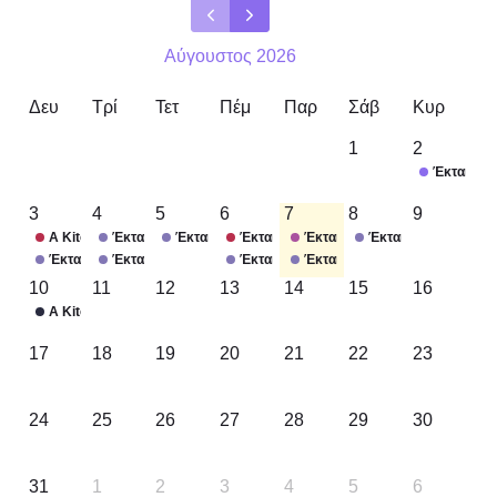
Αύγουστος 2026
Δευ
Τρί
Τετ
Πέμ
Παρ
Σάβ
Κυρ
1
2
Έκτακτο 
3
4
5
6
7
8
9
A Kitchen for Good
Έκτακτο Μαγείρεμα
Έκτακτο Μαγείρεμα
Έκτακτο Μαγείρεμα
Έκτακτο Μαγείρεμα
Έκτακτο Μαγείρεμα
Έκτακτο Μαγείρεμα
Έκτακτο Μαγείρεμα
Έκτακτο Μαγείρεμα
Έκτακτο Μαγείρεμα
10
11
12
13
14
15
16
A Kitchen for Good
17
18
19
20
21
22
23
24
25
26
27
28
29
30
31
1
2
3
4
5
6