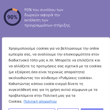
90% του συνόλου των
δωρεών αφορά την
εκτέλεση των
προγραμμάτων στήριξης.
Χρησιμοποιούμε cookies για να βελτιώσουμε την online
εμπειρία σας, να αναλύουμε την επισκεψιμότητα στον
Newsletter
διαδικτυακό τόπο μας κ.λπ. Μπορείτε να επιλέξετε και
να αλλάξετε τις προτιμήσεις σας σχετικά με τα cookies
(με εξαίρεση όσα είναι τεχνικώς απαραίτητα)
ακολουθώντας τον σύνδεσμο «Ρυθμίσεις cookies».
Καθιστώντας κάποιο cookie ενεργό δίνετε τη
Επικοινωνία
συγκατάθεσή σας για τη χρήση αυτού σύμφωνα με τα
προβλεπόμενα στην Πολιτική μας για τα
© 2026 Humanity Greece
Cookies.
Πολιτική απορρήτου
‘Οροι Χρήσης
–
Πολιτική Προστασίας Δεδομένων