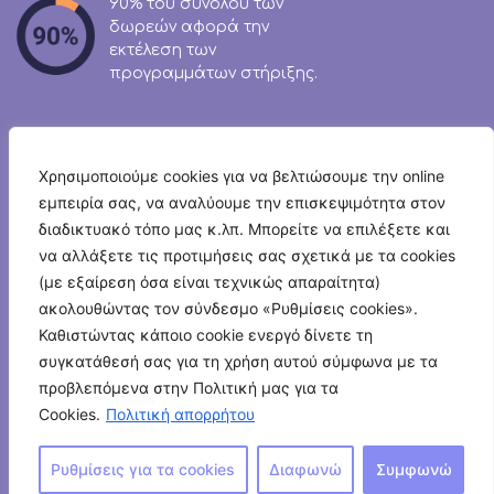
90% του συνόλου των
δωρεών αφορά την
εκτέλεση των
προγραμμάτων στήριξης.
Χρησιμοποιούμε cookies για να βελτιώσουμε την online
εμπειρία σας, να αναλύουμε την επισκεψιμότητα στον
Newsletter
διαδικτυακό τόπο μας κ.λπ. Μπορείτε να επιλέξετε και
να αλλάξετε τις προτιμήσεις σας σχετικά με τα cookies
(με εξαίρεση όσα είναι τεχνικώς απαραίτητα)
ακολουθώντας τον σύνδεσμο «Ρυθμίσεις cookies».
Καθιστώντας κάποιο cookie ενεργό δίνετε τη
Επικοινωνία
συγκατάθεσή σας για τη χρήση αυτού σύμφωνα με τα
προβλεπόμενα στην Πολιτική μας για τα
© 2026 Humanity Greece
Cookies.
Πολιτική απορρήτου
‘Οροι Χρήσης
–
Πολιτική Προστασίας Δεδομένων
Πολιτική Καταγγελιών
–
Κώδικας Δεοντολογίας
Ρυθμίσεις για τα cookies
Διαφωνώ
Συμφωνώ
Διαφορετικότητα, Ισότητα, Συμπερίληψη